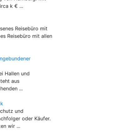
ca k € ...
senes Reisebüro mit
es Reisebüro mit allen
 angebundener
ei Hallen und
steht aus
henden ...
ik
schutz und
chfolger oder Käufer.
n wir ...