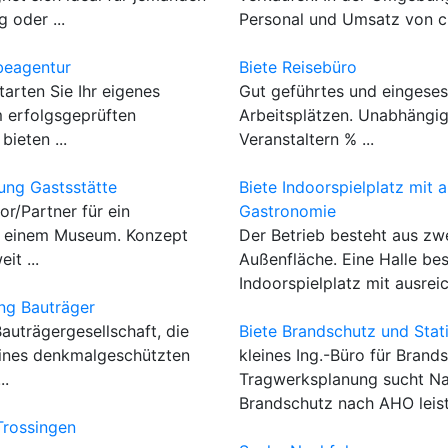
 oder ...
Personal und Umsatz von cir
beagentur
Biete Reisebüro
arten Sie Ihr eigenes
Gut geführtes und eingeses
 erfolgsgeprüften
Arbeitsplätzen. Unabhängig
bieten ...
Veranstaltern % ...
ung Gastsstätte
Biete Indoorspielplatz mit
or/Partner für ein
Gastronomie
n einem Museum. Konzept
Der Betrieb besteht aus zw
it ...
Außenfläche. Eine Halle be
Indoorspielplatz mit ausreic
ng Bauträger
auträgergesellschaft, die
Biete Brandschutz und Stat
eines denkmalgeschützten
kleines Ing.-Büro für Brand
..
Tragwerksplanung sucht Na
Brandschutz nach AHO leiste
Trossingen