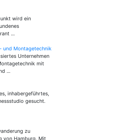
unkt wird ein
bundenes
nt ...
- und Montagetechnik
isiertes Unternehmen
Montagetechnik mit
d ...
es, inhabergeführtes,
nessstudio gesucht.
wanderung zu
g von Hamburg. Mit