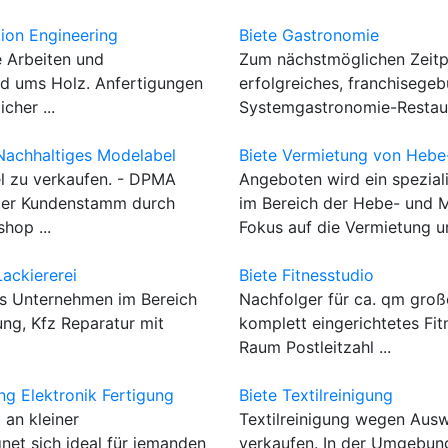
on Engineering
Biete Gastronomie
e Arbeiten und
Zum nächstmöglichen Zeitp
nd ums Holz. Anfertigungen
erfolgreiches, franchisege
cher ...
Systemgastronomie-Restaura
achhaltiges Modelabel
Biete Vermietung von Hebe
l zu verkaufen. - DPMA
Angeboten wird ein spezial
ter Kundenstamm durch
im Bereich der Hebe- und 
hop ...
Fokus auf die Vermietung un
ackiererei
Biete Fitnesstudio
es Unternehmen im Bereich
Nachfolger für ca. qm groß
ng, Kfz Reparatur mit
komplett eingerichtetes Fit
Raum Postleitzahl ...
g Elektronik Fertigung
Biete Textilreinigung
 an kleiner
Textilreinigung wegen Aus
gnet sich ideal für jemanden
verkaufen. In der Umgebun