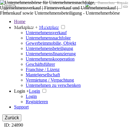
Datenschutz
Kontakt
Home
Der große Marktplatz für Unternehmen
Marktplatz +
Marktplatz
Unternehmensverkauf
Unternehmensnachfolge
Gewerbeimmobilie, Objekt
Unternehmensbeteiligung
Unternehmensfinanzierung
Unternehmenskooperation
Geschäftsführer
Franchise / Lizenz
Mantelgesellschaft
Vermietung / Verpachtung
Unternehmen zu verschenken
Login +
Login
Login
Registrieren
Support
Zurück
ID: 24890