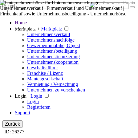
Datenschutz
Kontakt
Home
Der große Marktplatz für Unternehmen
Marktplatz +
Marktplatz
Unternehmensverkauf
Unternehmensnachfolge
Gewerbeimmobilie, Objekt
Unternehmensbeteiligung
Unternehmensfinanzierung
Unternehmenskooperation
Geschäftsführer
Franchise / Lizenz
Mantelgesellschaft
Vermietung / Verpachtung
Unternehmen zu verschenken
Login +
Login
Login
Registrieren
Support
Zurück
ID: 26277