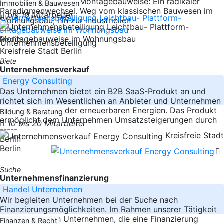
Leichtbau-Plattform-Montagebauweise: Ein radikaler
Immobilien & Bauwesen
Paradigmenwechsel. Weg vom klassischen Bauwesen im
bis 10 Mitarbeiter
Wohnungsbau, hin zur industriellen
-----
Berlin
Kreisfreie Stadt Berlin
Biete
Unternehmensverkauf
Energy Consulting
Das Unternehmen bietet ein B2B SaaS-Produkt an und
richtet sich im Wesentlichen an Anbieter und Unternehmen
aus dem Bereich der erneuerbaren Energien. Das Produkt
Bildung & Beratung
ermöglicht dem Unternehmen Umsatzsteigerungen durch
10 bis 20 Mitarbeiter
-----
Kreisfreie Stadt
Berlin
Berlin
Suche
Unternehmensfinanzierung
Handel Unternehmen
Wir begleiten Unternehmen bei der Suche nach
Finanzierungsmöglichkeiten. Im Rahmen unserer Tätigkeit
suchen wir nach Unternehmen, die eine Finanzierung
Finanzen & Recht