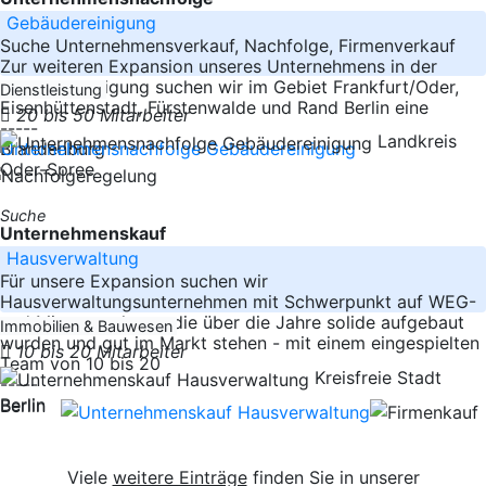
Gebäudereinigung
Suche Unternehmensverkauf, Nachfolge, Firmenverkauf
Zur weiteren Expansion unseres Unternehmens in der
Gebäudereinigung suchen wir im Gebiet Frankfurt/Oder,
Dienstleistung
Eisenhüttenstadt, Fürstenwalde und Rand Berlin eine
20 bis 50 Mitarbeiter
-----
Landkreis
Brandenburg
Oder-Spree
Suche
Unternehmenskauf
Hausverwaltung
Für unsere Expansion suchen wir
Hausverwaltungsunternehmen mit Schwerpunkt auf WEG-
und Mietverwaltung, die über die Jahre solide aufgebaut
Immobilien & Bauwesen
wurden und gut im Markt stehen - mit einem eingespielten
10 bis 20 Mitarbeiter
Team von 10 bis 20
Kreisfreie Stadt
-----
Berlin
Berlin
Viele
weitere Einträge
finden Sie in unserer