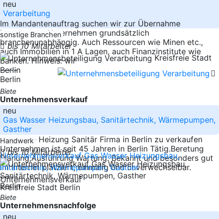
neu
Verarbeitung
Im Mandantenauftrag suchen wir zur Übernahme
interessante Unternehmen grundsätzlich
sonstige Branchen
branchenunabhängig. Auch Ressourcen wie Minen etc.,
bis 10 Mitarbeiter
auch Immobilien in 1 A Lagen, auch Finanzinstitute wie
Kreisfreie Stadt
Banken. Hinweis: wir
-----
Berlin
Berlin
Biete
Unternehmensverkauf
neu
Gas Wasser Heizungsbau, Sanitärtechnik, Wärmepumpen,
Gasther
Namhafte Heizung Sanitär Firma in Berlin zu verkaufen
Handwerk
Unternehmen ist seit 45 Jahren in Berlin Tätig.Beretung
bis 10 Mitarbeiter
Planung,Ausführung Wartung. Bekannt und besonders gut
im Internet platziert, einmalig und unverwechselbar.
-----
Berlin
Kreisfreie Stadt Berlin
Biete
Unternehmensnachfolge
neu