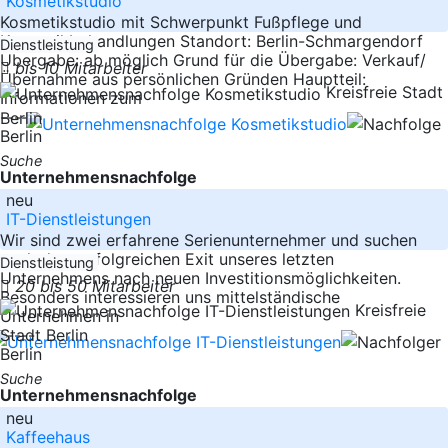
Kosmetikstudio
Kosmetikstudio mit Schwerpunkt Fußpflege und
Kosmetikbehandlungen Standort: Berlin-Schmargendorf
Dienstleistung
Übergabe: ab möglich Grund für die Übergabe: Verkauf/
bis 10 Mitarbeiter
Übernahme aus persönlichen Gründen Hauptteil:
Kreisfreie Stadt
Informationen zum
-----
Berlin
Berlin
Suche
Unternehmensnachfolge
neu
IT-Dienstleistungen
Wir sind zwei erfahrene Serienunternehmer und suchen
nach dem erfolgreichen Exit unseres letzten
Dienstleistung
Unternehmens nach neuen Investitionsmöglichkeiten.
20 bis 50 Mitarbeiter
Besonders interessieren uns mittelständische
Kreisfreie
Unternehmen in
-----
Stadt Berlin
Berlin
Suche
Unternehmensnachfolge
neu
Kaffeehaus