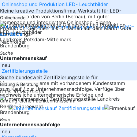
Onlineshop und Produktion LED- Leuchtbilder
Kleine kreative Produktionsfirma, Werkstatt für LED-
Bilder, im Norden von Berlin (Bernau), mit guter
Onlinehandel
Homepage und integriertem Onlineshop. Eigene
Produktion. Seit mehr als 10 Jahren auf dem Markt. Gute
Entwicklungs-
Landkreis Potsdam-Mittelmark
-----
Brandenburg
Suche
Unternehmenskauf
neu
Zertifizierungsstelle
Suche bundesweit Zertifizierungsstelle für
Managementsysteme mit vorhandenem Kundenstamm
Bildung & Beratung
zum Kauf / zur Unternehmensnachfolge. Verfüge über
bis 10 Mitarbeiter
nachweisliche unternehmerische Erfolge und
Landkreis
umfangreiche Fachkenntnisse im
-----
Dahme-Spreewald
Brandenburg
Biete
Unternehmensnachfolge
neu