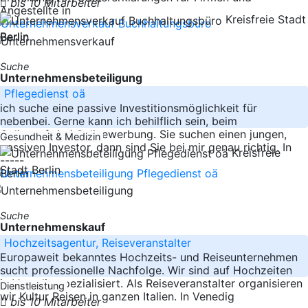
bis 10 Mitarbeiter
Angestellte in
Kreisfreie Stadt
-----
Berlin
Berlin
Suche
Unternehmensbeteiligung
Pflegedienst oä
ich suche eine passive Investitionsmöglichkeit für
nebenbei. Gerne kann ich behilflich sein, beim
Onlineauftritt/ Onlinewerbung. Sie suchen einen jungen,
Gesundheit & Medizin
passiven Investor, dann sind Sie bei mir genau richtig. In
Kreisfreie
-----
Stadt Berlin
Berlin
Suche
Unternehmenskauf
Hochzeitsagentur, Reiseveranstalter
Europaweit bekanntes Hochzeits- und Reiseunternehmen
sucht professionelle Nachfolge. Wir sind auf Hochzeiten
in Venedig spezialisiert. Als Reiseveranstalter organisieren
Dienstleistung
wir Kultur Reisen in ganzen Italien. In Venedig
bis 10 Mitarbeiter