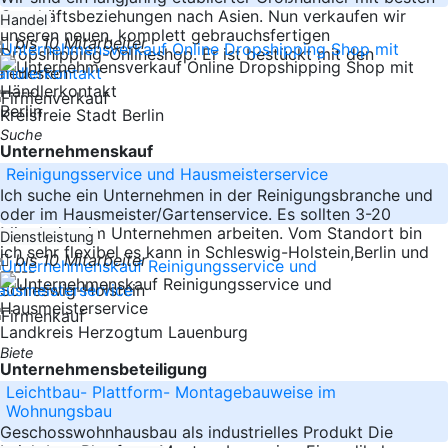
Geschäftsbeziehungen nach Asien. Nun verkaufen wir
Handel
unseren neuen, komplett gebrauchsfertigen
bis 10 Mitarbeiter
Dropshipping-Onlineshop. Er ist bestückt mit den
neuesten
-----
Berlin
Kreisfreie Stadt Berlin
Suche
Unternehmenskauf
Reinigungsservice und Hausmeisterservice
Ich suche ein Unternehmen in der Reinigungsbranche und
oder im Hausmeister/Gartenservice. Es sollten 3-20
Mitarbeiter im Unternehmen arbeiten. Vom Standort bin
Dienstleistung
ich sehr flexibel es kann in Schleswig-Holstein,Berlin und
bis 10 Mitarbeiter
-----
Schleswig-Holstein
Landkreis Herzogtum Lauenburg
Biete
Unternehmensbeteiligung
Leichtbau- Plattform- Montagebauweise im
Wohnungsbau
Geschosswohnhausbau als industrielles Produkt Die