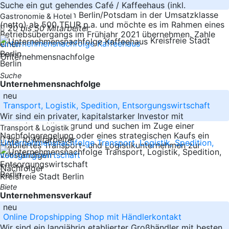
Suche ein gut gehendes Café / Kaffeehaus (inkl.
Vollküche) im Raum Berlin/Potsdam in der Umsatzklasse
Gastronomie & Hotel
(netto) ab 500 TEUR p.a. und möchte es im Rahmen eines
20 bis 50 Mitarbeiter
Betriebsübergangs im Frühjahr 2021 übernehmen. Zahle
Kreisfreie Stadt
einen
-----
Berlin
Berlin
Suche
Unternehmensnachfolge
neu
Transport, Logistik, Spedition, Entsorgungswirtschaft
Wir sind ein privater, kapitalstarker Investor mit
operativem Hintergrund und suchen im Zuge einer
Transport & Logistik
Nachfolgeregelung oder eines strategischen Kaufs ein
bis 10 Mitarbeiter
etabliertes Transport- und Logistikunternehmen zur
vollständigen
-----
Berlin
Kreisfreie Stadt Berlin
Biete
Unternehmensverkauf
neu
Online Dropshipping Shop mit Händlerkontakt
Wir sind ein langjährig etablierter Großhändler mit besten