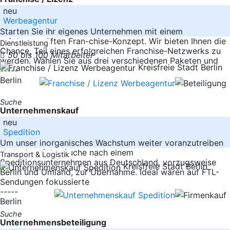
neu
Werbeagentur
Starten Sie ihr eigenes Unternehmen mit einem
erfolgsgeprüften Fran-chise-Konzept. Wir bieten Ihnen die
Dienstleistung
Chance, Teil eines erfolgreichen Franchise-Netzwerks zu
50 bis 100 Mitarbeiter
werden. Wählen Sie aus drei verschiedenen Paketen und
Kreisfreie Stadt Berlin
-----
Berlin
Suche
Unternehmenskauf
neu
Spedition
Um unser inorganisches Wachstum weiter voranzutreiben
sind wir auf der Suche nach einem
Transport & Logistik
Speditionsunternehmen aus Deutschland, vorzugsweise
Kreisfreie Stadt Berlin
Berlin und Umland, zur Übernahme. Ideal wären auf FTL-
Sendungen fokussierte
-----
Berlin
Suche
Unternehmensbeteiligung