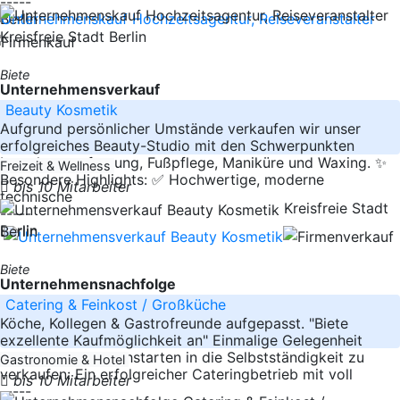
-----
Berlin
Kreisfreie Stadt Berlin
Biete
Unternehmensverkauf
Beauty Kosmetik
Aufgrund persönlicher Umstände verkaufen wir unser
erfolgreiches Beauty-Studio mit den Schwerpunkten
Laserhaarentfernung, Fußpflege, Maniküre und Waxing. ✨
Freizeit & Wellness
Besondere Highlights: ✅ Hochwertige, moderne
bis 10 Mitarbeiter
technische
Kreisfreie Stadt
-----
Berlin
Berlin
Biete
Unternehmensnachfolge
Catering & Feinkost / Großküche
Köche, Kollegen & Gastrofreunde aufgepasst. "Biete
exzellente Kaufmöglichkeit an" Einmalige Gelegenheit
zum direkten Durchstarten in die Selbstständigkeit zu
Gastronomie & Hotel
verkaufen: Ein erfolgreicher Cateringbetrieb mit voll
bis 10 Mitarbeiter
-----