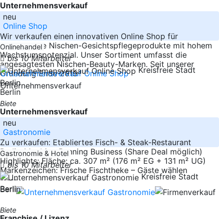
Unternehmensverkauf
neu
Online Shop
Wir verkaufen einen innovativen Online Shop für
hochwertige Nischen-Gesichtspflegeprodukte mit hohem
Onlinehandel
Wachstumspotenzial. Unser Sortiment umfasst die
bis 10 Mitarbeiter
angesagtesten Nischen-Beauty-Marken. Seit unserer
Kreisfreie Stadt
Gründung Ende 2019
-----
Berlin
Berlin
Biete
Unternehmensverkauf
neu
Gastronomie
Zu verkaufen: Etabliertes Fisch- & Steak-Restaurant
Berlin-Moabit – Running Business (Share Deal möglich)
Gastronomie & Hotel
Highlights: Fläche: ca. 307 m² (176 m² EG + 131 m² UG)
bis 10 Mitarbeiter
Markenzeichen: Frische Fischtheke – Gäste wählen
Kreisfreie Stadt
-----
Berlin
Berlin
Biete
Franchise / Lizenz