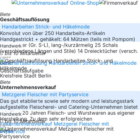
Biete
Geschäftsauflösung
Handarbeiten Strick- und Häkelmode
Konvolut von über 250 Handarbeits-Artikeln
Handgestrickt + gehäkelt: 64 Mützen (teils mit Pompom)
25 Pullover (Gr. S-L), lang-/kurzärmelig 25 Schals
Handwerk
(verschiedene Längen und Stile) 14 Dreiecktücher (versch.
bis 10 Mitarbeiter
-----
Berlin
Kreisfreie Stadt Berlin
Biete
Unternehmensverkauf
Metzgerei Fleischer mit Partyservice
Das gut etablierte sowie sehr modern und leistungsstark
aufgestellte Fleischerei- und Catering-Unternehmen bietet
seit über 20 Jahren Fleisch- und Wurstwaren aus eigener
Handwerk
Herstellung. Zu dem sehr erfolgreichen
bis 10 Mitarbeiter
-----
Berlin