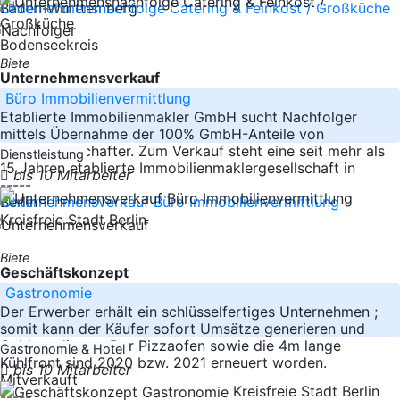
Baden-Württemberg
Bodenseekreis
Biete
Unternehmensverkauf
Büro Immobilienvermittlung
Etablierte Immobilienmakler GmbH sucht Nachfolger
mittels Übernahme der 100% GmbH-Anteile von
Alleingesellschafter. Zum Verkauf steht eine seit mehr als
Dienstleistung
15 Jahren etablierte Immobilienmaklergesellschaft in
bis 10 Mitarbeiter
-----
Berlin
Kreisfreie Stadt Berlin
Biete
Geschäftskonzept
Gastronomie
Der Erwerber erhält ein schlüsselfertiges Unternehmen ;
somit kann der Käufer sofort Umsätze generieren und
Geld verdienen. Der Pizzaofen sowie die 4m lange
Gastronomie & Hotel
Kühlfront sind 2020 bzw. 2021 erneuert worden.
bis 10 Mitarbeiter
Mitverkauft
Kreisfreie Stadt Berlin
-----