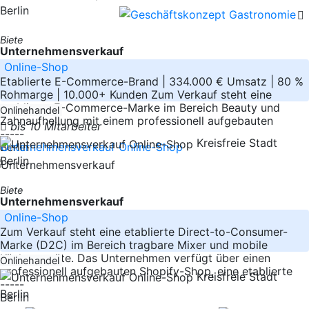
Berlin
Biete
Unternehmensverkauf
Online-Shop
Etablierte E-Commerce-Brand | 334.000 € Umsatz | 80 %
Rohmarge | 10.000+ Kunden Zum Verkauf steht eine
etablierte E-Commerce-Marke im Bereich Beauty und
Onlinehandel
Zahnaufhellung mit einem professionell aufgebauten
bis 10 Mitarbeiter
-----
Kreisfreie Stadt
Berlin
Berlin
Biete
Unternehmensverkauf
Online-Shop
Zum Verkauf steht eine etablierte Direct-to-Consumer-
Marke (D2C) im Bereich tragbare Mixer und mobile
Küchengeräte. Das Unternehmen verfügt über einen
Onlinehandel
professionell aufgebauten Shopify-Shop, eine etablierte
Kreisfreie Stadt
-----
Berlin
Berlin