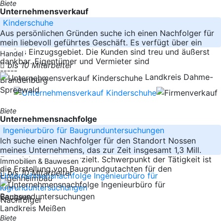
Biete
Unternehmensverkauf
Kinderschuhe
Aus persönlichen Gründen suche ich einen Nachfolger für
mein liebevoll geführtes Geschäft. Es verfügt über ein
großes Einzugsgebiet. Die Kunden sind treu und äußerst
Handel
dankbar. Eigentümer und Vermieter sind
bis 10 Mitarbeiter
-----
Landkreis Dahme-
Brandenburg
Spreewald
Biete
Unternehmensnachfolge
Ingenieurbüro für Baugrunduntersuchungen
Ich suche einen Nachfolger für den Standort Nossen
meines Unternehmens, das zur Zeit insgesamt 1,3 Mill.
Euro Jahresumsatz erzielt. Schwerpunkt der Tätigkeit ist
Immobilien & Bauwesen
die Erstellung von Baugrundgutachten für den
bis 10 Mitarbeiter
Eigenheimbau
-----
Sachsen
Landkreis Meißen
Biete