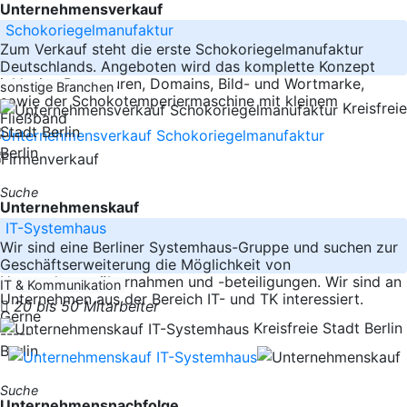
Unternehmensverkauf
Schokoriegelmanufaktur
Zum Verkauf steht die erste Schokoriegelmanufaktur
Deutschlands. Angeboten wird das komplette Konzept
inklusive Rezepturen, Domains, Bild- und Wortmarke,
sonstige Branchen
sowie der Schokotemperiermaschine mit kleinem
Kreisfreie
Fließband
Stadt Berlin
-----
Berlin
Suche
Unternehmenskauf
IT-Systemhaus
Wir sind eine Berliner Systemhaus-Gruppe und suchen zur
Geschäftserweiterung die Möglichkeit von
Unternehmensübernahmen und -beteiligungen. Wir sind an
IT & Kommunikation
Unternehmen aus der Bereich IT- und TK interessiert.
20 bis 50 Mitarbeiter
Gerne
Kreisfreie Stadt Berlin
-----
Berlin
Suche
Unternehmensnachfolge