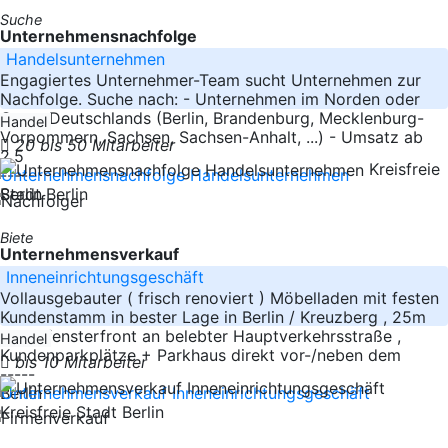
Suche
Unternehmensnachfolge
Handelsunternehmen
Engagiertes Unternehmer-Team sucht Unternehmen zur
Nachfolge. Suche nach: - Unternehmen im Norden oder
Osten Deutschlands (Berlin, Brandenburg, Mecklenburg-
Handel
Vorpommern, Sachsen, Sachsen-Anhalt, ...) - Umsatz ab
20 bis 50 Mitarbeiter
2,5
Kreisfreie
-----
Berlin
Stadt Berlin
Biete
Unternehmensverkauf
Inneneinrichtungsgeschäft
Vollausgebauter ( frisch renoviert ) Möbelladen mit festen
Kundenstamm in bester Lage in Berlin / Kreuzberg , 25m
Schaufensterfront an belebter Hauptverkehrsstraße ,
Handel
Kundenparkplätze + Parkhaus direkt vor-/neben dem
bis 10 Mitarbeiter
-----
Berlin
Kreisfreie Stadt Berlin