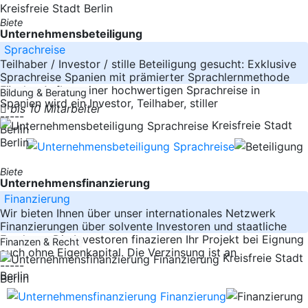
Kreisfreie Stadt Berlin
Biete
Unternehmensbeteiligung
Sprachreise
Teilhaber / Investor / stille Beteiligung gesucht: Exklusive
Sprachreise Spanien mit prämierter Sprachlernmethode
Für den Aufbau einer hochwertigen Sprachreise in
Bildung & Beratung
Spanien wird ein Investor, Teilhaber, stiller
bis 10 Mitarbeiter
-----
Kreisfreie Stadt
Berlin
Berlin
Biete
Unternehmensfinanzierung
Finanzierung
Wir bieten Ihnen über unser internationales Netzwerk
Finanzierungen über solvente Investoren und staatliche
Fonds an. Die Investoren finazieren Ihr Projekt bei Eignung
Finanzen & Recht
auch ohne Eigenkapital. Die Verzinsung ist an
Kreisfreie Stadt
-----
Berlin
Berlin