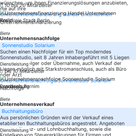
wünschen, um ihnen Finanzierungslösungen anzubieten,
10 bis 20 Mitarbeiter
die auf ihre
-----
Berlin
Kreisfreie Stadt Berlin
Biete
Unternehmensnachfolge
Sonnenstudio Solarium
Suchen einen Nachfolger für ein Top moderndes
Sonnenstudio, seit 8 Jahren Inhabergeführt mit 5 Liegen
sucht Nachfolger oder Übernahme, auch Verkauf der
Dienstleistung
Liegen möglich mit Starkstromanschluss, auch als Büro
bis 10 Mitarbeiter
oder Arzt
-----
Brandenburg
Landkreis Barnim
Biete
Unternehmensverkauf
Buchhaltungsbüro
Aus persönlichen Gründen wird der Verkauf eines
etablierten Buchhaltungsbüros angestrebt. Angeboten
werden Finanz- und Lohnbuchhaltung, sowie die
Dienstleistung
Erstellung von Steuererklärungen für Firmen und