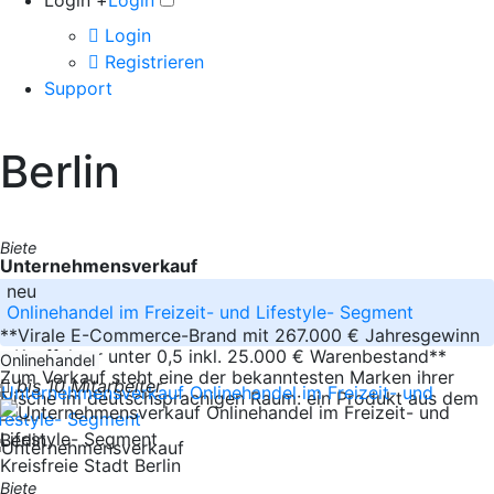
Login +
Login
Login
Registrieren
Support
Berlin
Biete
Unternehmensverkauf
neu
Onlinehandel im Freizeit- und Lifestyle- Segment
**Virale E-Commerce-Brand mit 267.000 € Jahresgewinn
– Kauffaktor unter 0,5 inkl. 25.000 € Warenbestand**
Onlinehandel
Zum Verkauf steht eine der bekanntesten Marken ihrer
bis 10 Mitarbeiter
Nische im deutschsprachigen Raum: ein Produkt aus dem
-----
Berlin
Kreisfreie Stadt Berlin
Biete